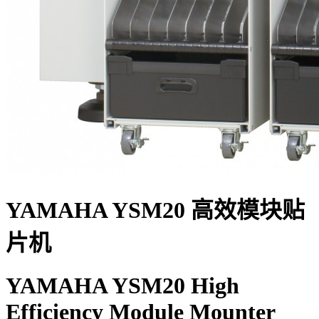
YAMAHA YSM20 高效模块贴
片机
YAMAHA YSM20 High
Efficiency Module Mounter